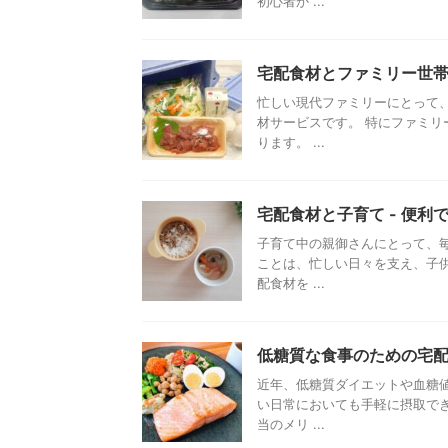
初心者か ...
宅配食材とファミリー世帯
忙しい現代ファミリーにとって
材サービスです。 特にファミ
ります。 ...
宅配食材と子育て - 便
子育て中の親御さんにとって、
ことは、忙しい日々を支え、子
配食材を ...
低糖質な食事のための宅
近年、低糖質ダイエットや血糖
い日常においても手軽に摂取で
当のメリ ...