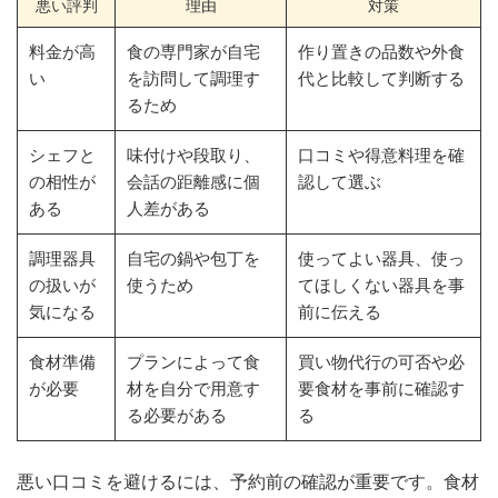
悪い評判
理由
対策
料金が高
食の専門家が自宅
作り置きの品数や外食
い
を訪問して調理す
代と比較して判断する
るため
シェフと
味付けや段取り、
口コミや得意料理を確
の相性が
会話の距離感に個
認して選ぶ
ある
人差がある
調理器具
自宅の鍋や包丁を
使ってよい器具、使っ
の扱いが
使うため
てほしくない器具を事
気になる
前に伝える
食材準備
プランによって食
買い物代行の可否や必
が必要
材を自分で用意す
要食材を事前に確認す
る必要がある
る
悪い口コミを避けるには、予約前の確認が重要です。食材